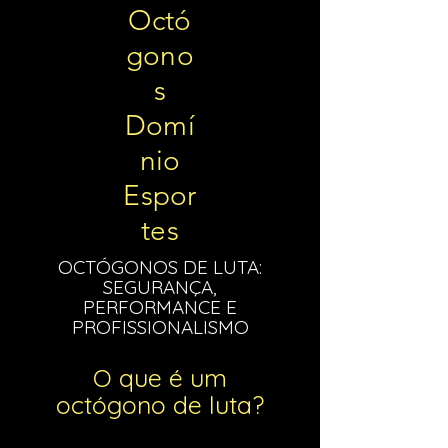
Octó
gono
s
Domí
nio
Espor
tes
OCTÓGONOS DE LUTA:
SEGURANÇA,
PERFORMANCE E
PROFISSIONALISMO
O que é um
octógono de luta?