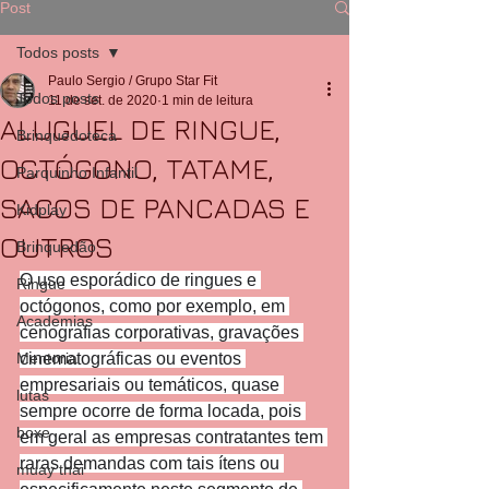
Post
Todos posts
Paulo Sergio / Grupo Star Fit
Todos posts
11 de set. de 2020
1 min de leitura
ALUGUEL DE RINGUE,
Brinquedoteca
OCTÓGONO, TATAME,
Parquinho Infantil
SACOS DE PANCADAS E
Kidplay
OUTROS
Brinquedão
O uso esporádico de ringues e 
Ringue
octógonos, como por exemplo, em 
Academias
cenografias corporativas, gravações 
Mentoria
cinematográficas ou eventos 
empresariais ou temáticos, quase 
lutas
sempre ocorre de forma locada, pois 
boxe
em geral as empresas contratantes tem 
raras demandas com tais ítens ou 
muay thai