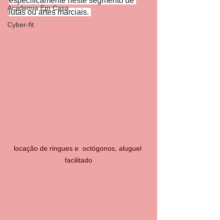
especificamente neste segmento de 
Academia Em Casa
lutas ou artes marciais. 
Cyber-fit
locação de ringues e  octógonos, aluguel 
facilitado